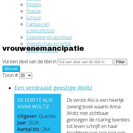
Pesten
Poëzie
School
Fantasy en
sciencefiction
Spanning en avontuur
Vriendschap en liefde
vrouwenemancipatie
Ziekte en dood
Vul een deel van de titel in
Filter
Wissen
Toon #
Een verdraaid geestige Woltz
DE EERSTE ALIX
De eerste Alix
is een heerlijk
ANNA WOLTZ
zwierig boek waarin Anna
Woltz met zichtbaar
Uitgever:
Querido
genoegen de roaring twenties
Jaar:
2026
tot leven schrijft en haar
Aantal blz.:
264
hoofdpersoon ook nog een