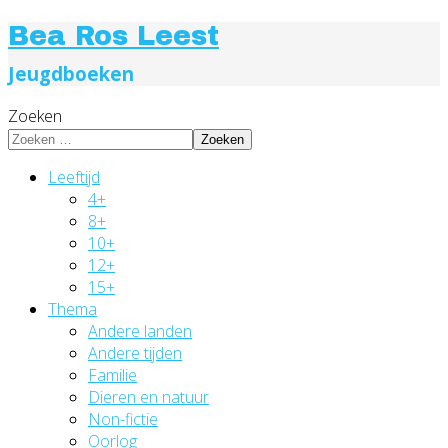
Bea Ros Leest
Jeugdboeken
Zoeken
Zoeken
Leeftijd
4+
8+
10+
12+
15+
Thema
Andere landen
Andere tijden
Familie
Dieren en natuur
Non-fictie
Oorlog