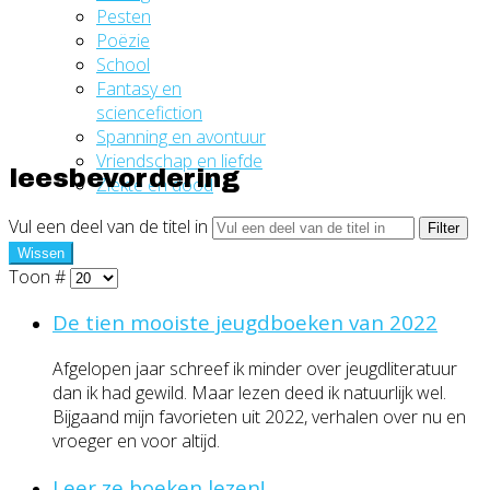
Pesten
Poëzie
School
Fantasy en
sciencefiction
Spanning en avontuur
Vriendschap en liefde
leesbevordering
Ziekte en dood
Vul een deel van de titel in
Filter
Wissen
Toon #
De tien mooiste jeugdboeken van 2022
Afgelopen jaar schreef ik minder over jeugdliteratuur
dan ik had gewild. Maar lezen deed ik natuurlijk wel.
Bijgaand mijn favorieten uit 2022, verhalen over nu en
vroeger en voor altijd.
Leer ze boeken lezen!