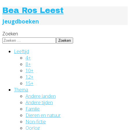
Bea Ros Leest
Jeugdboeken
Zoeken
Zoeken
Leeftijd
4+
8+
10+
12+
15+
Thema
Andere landen
Andere tijden
Familie
Dieren en natuur
Non-fictie
Oorlog