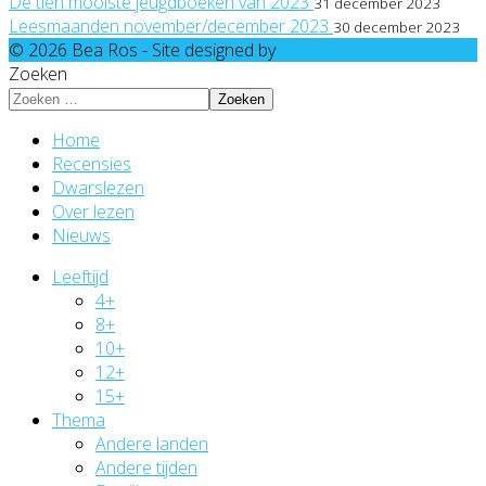
De tien mooiste jeugdboeken van 2023
31 december 2023
Leesmaanden november/december 2023
30 december 2023
© 2026 Bea Ros - Site designed by
Ghost Art digital media
Zoeken
Zoeken
Home
Recensies
Dwarslezen
Over lezen
Nieuws
Leeftijd
4+
8+
10+
12+
15+
Thema
Andere landen
Andere tijden